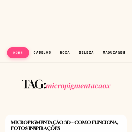
CABELOS
MODA
BELEZA
MAQUIAGEM
HOME
TAG:
micropigmentacaox
MICROPIGMENTAÇÃO 3D – COMO FUNCIONA,
BELEZA
FOTOS INSPIRAÇÕES