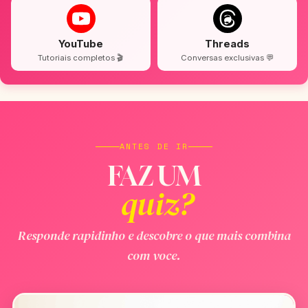
YouTube
Threads
Tutoriais completos 🎬
Conversas exclusivas 💬
ANTES DE IR
FAZ UM
quiz?
Responde rapidinho e descobre o que mais combina
com voce.