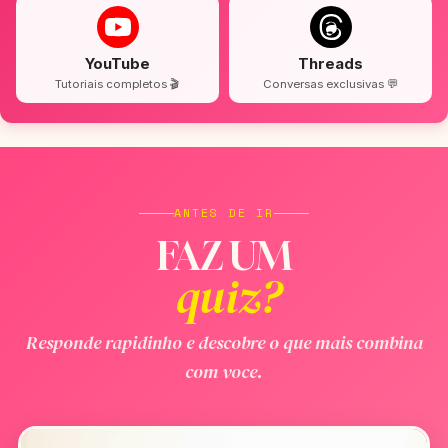
YouTube
Threads
Tutoriais completos 🎬
Conversas exclusivas 💬
ANTES DE IR
FAZ UM
quiz?
Responde rapidinho e descobre o que mais combina
com voce.