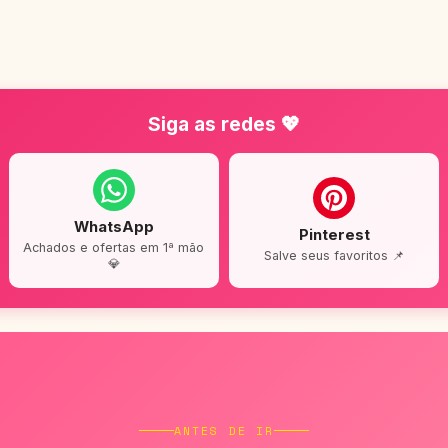
Siga as redes 💖
WhatsApp
Pinterest
Achados e ofertas em 1ª mão
Salve seus favoritos 📌
💎
ANTES DE IR