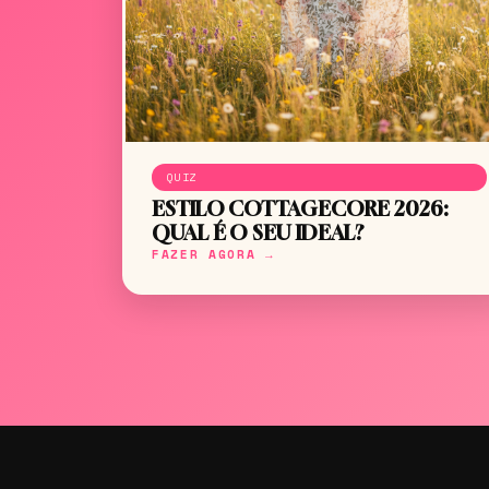
QUIZ
ESTILO COTTAGECORE 2026:
QUAL É O SEU IDEAL?
FAZER AGORA →