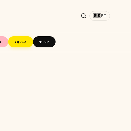
🇧🇷
PT
★
♥
N
QUIZ
TOP