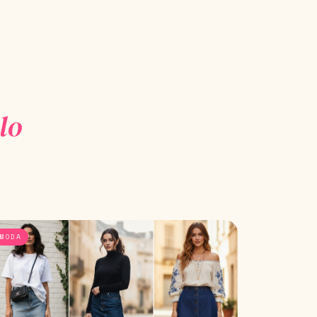
lo
MODA