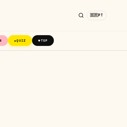
🇧🇷
PT
★
♥
N
QUIZ
TOP