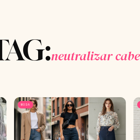
TAG:
neutralizar cabe
MODA