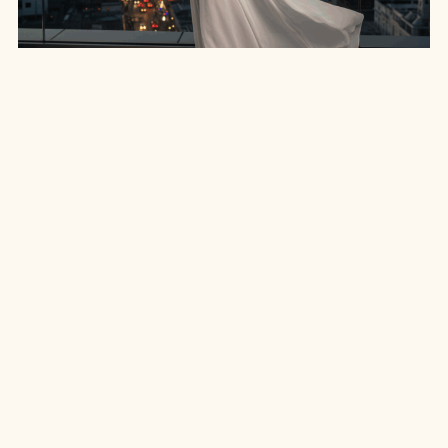
LOOKS PARA O RÉVEILLON: BRILHE NA VIRADA
COM ESTILO E PERSONALIDADE!
11 MIN DE LEITURA
MODA