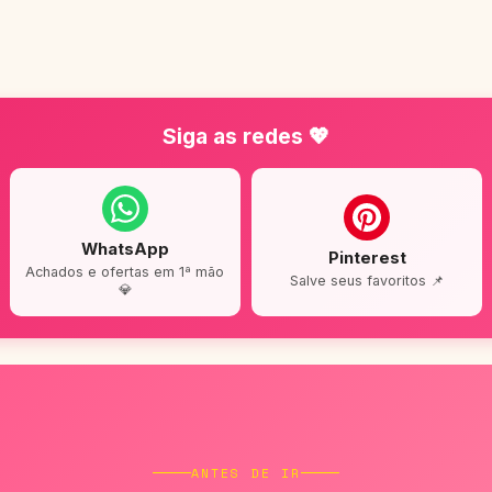
Siga as redes 💖
WhatsApp
Pinterest
Achados e ofertas em 1ª mão
Salve seus favoritos 📌
💎
ANTES DE IR