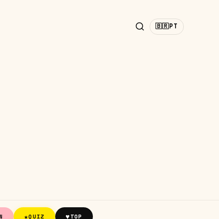
🇧🇷
PT
★
♥
N
QUIZ
TOP