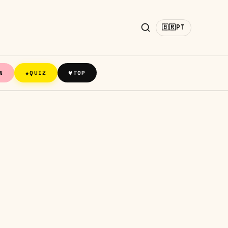
🇧🇷
PT
★
♥
N
QUIZ
TOP