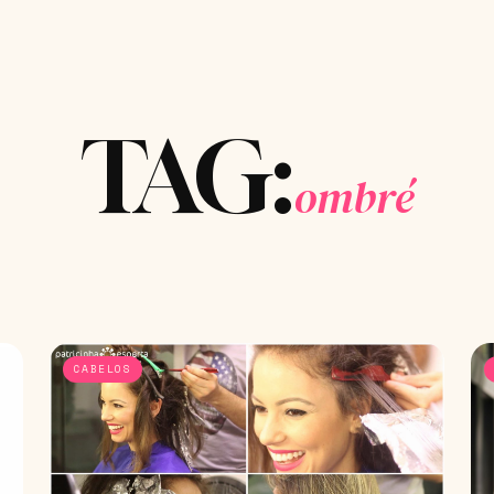
TAG:
ombré
CABELOS