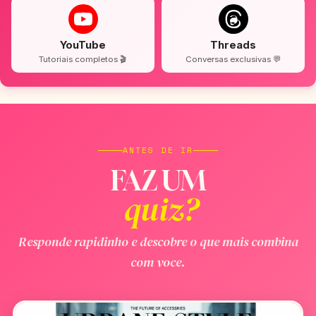
YouTube
Threads
Tutoriais completos 🎬
Conversas exclusivas 💬
ANTES DE IR
FAZ UM
quiz?
Responde rapidinho e descobre o que mais combina
com voce.