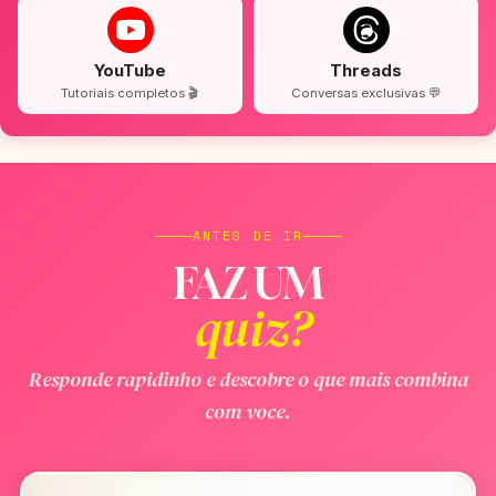
YouTube
Threads
Tutoriais completos 🎬
Conversas exclusivas 💬
ANTES DE IR
FAZ UM
quiz?
Responde rapidinho e descobre o que mais combina
com voce.