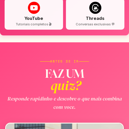
YouTube
Threads
Tutoriais completos 🎬
Conversas exclusivas 💬
ANTES DE IR
FAZ UM
quiz?
Responde rapidinho e descobre o que mais combina
com voce.