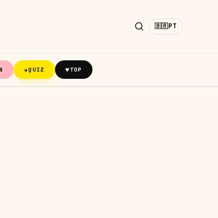
🇧🇷
PT
★
♥
N
QUIZ
TOP