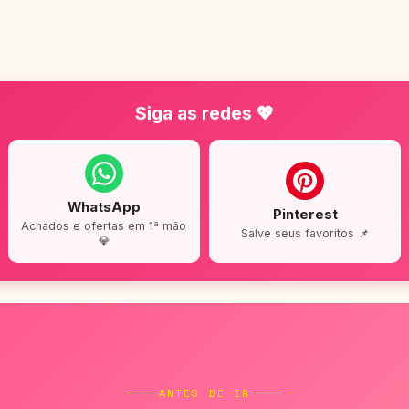
Siga as redes 💖
WhatsApp
Pinterest
Achados e ofertas em 1ª mão
Salve seus favoritos 📌
💎
ANTES DE IR