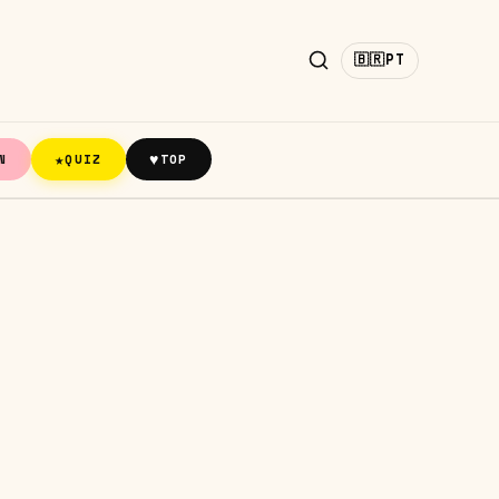
🇧🇷
PT
★
♥
N
QUIZ
TOP