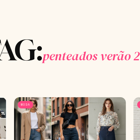
AG:
penteados verão 
MODA