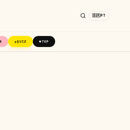
🇧🇷
PT
★
♥
N
QUIZ
TOP