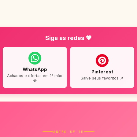
Siga as redes 💖
WhatsApp
Pinterest
Achados e ofertas em 1ª mão
Salve seus favoritos 📌
💎
ANTES DE IR