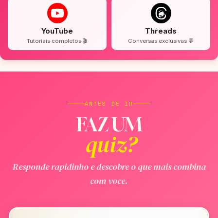
YouTube
Threads
Tutoriais completos 🎬
Conversas exclusivas 💬
ANTES DE IR
FAZ UM
quiz?
Responde rapidinho e descobre o que mais combina
com voce.