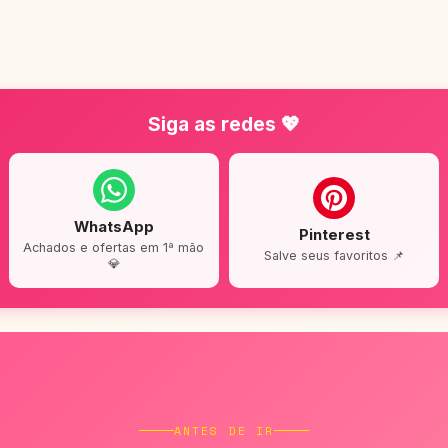
Siga as redes 💖
WhatsApp
Pinterest
Achados e ofertas em 1ª mão
Salve seus favoritos 📌
💎
ANTES DE IR