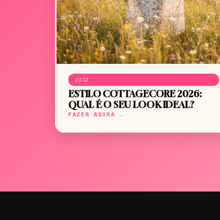
QUIZ
ESTILO COTTAGECORE 2026:
QUAL É O SEU LOOK IDEAL?
FAZER AGORA →