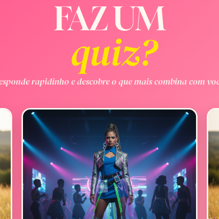
FAZ UM
quiz?
esponde rapidinho e descobre o que mais combina com voc