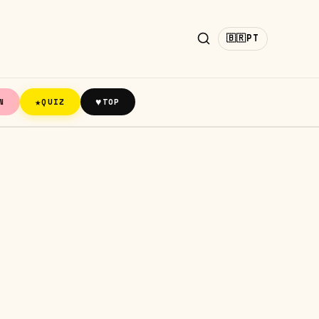
🇧🇷
PT
★
♥
N
QUIZ
TOP