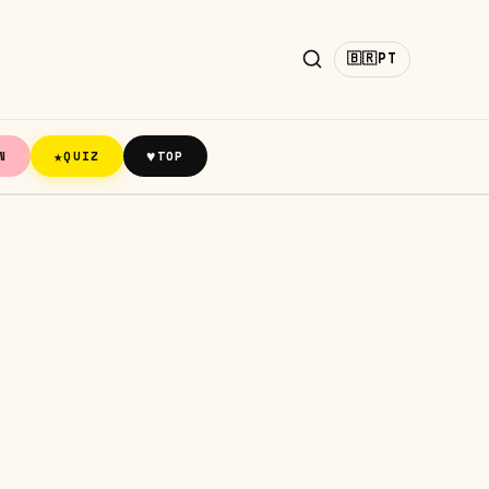
🇧🇷
PT
★
♥
N
QUIZ
TOP