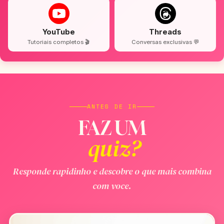
YouTube
Threads
Tutoriais completos 🎬
Conversas exclusivas 💬
ANTES DE IR
FAZ UM
quiz?
Responde rapidinho e descobre o que mais combina
com voce.