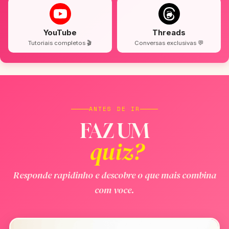
YouTube
Threads
Tutoriais completos 🎬
Conversas exclusivas 💬
ANTES DE IR
FAZ UM
quiz?
Responde rapidinho e descobre o que mais combina
com voce.