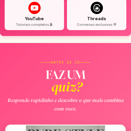
YouTube
Threads
Tutoriais completos 🎬
Conversas exclusivas 💬
ANTES DE IR
FAZ UM
quiz?
Responde rapidinho e descobre o que mais combina
com voce.