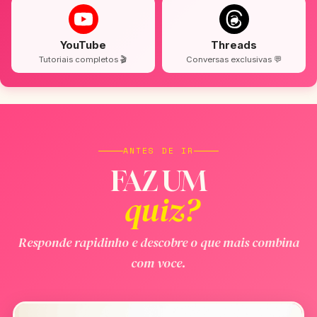
YouTube
Threads
Tutoriais completos 🎬
Conversas exclusivas 💬
ANTES DE IR
FAZ UM
quiz?
Responde rapidinho e descobre o que mais combina
com voce.