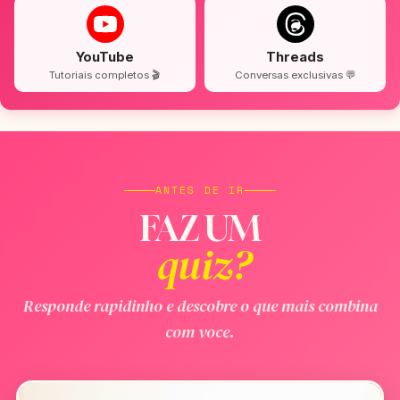
YouTube
Threads
Tutoriais completos 🎬
Conversas exclusivas 💬
ANTES DE IR
FAZ UM
quiz?
Responde rapidinho e descobre o que mais combina
com voce.