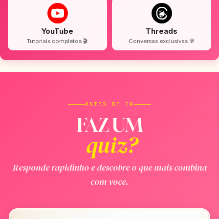
YouTube
Threads
Tutoriais completos 🎬
Conversas exclusivas 💬
ANTES DE IR
FAZ UM
quiz?
Responde rapidinho e descobre o que mais combina
com voce.