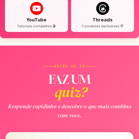
YouTube
Threads
Tutoriais completos 🎬
Conversas exclusivas 💬
ANTES DE IR
FAZ UM
quiz?
Responde rapidinho e descobre o que mais combina
com voce.