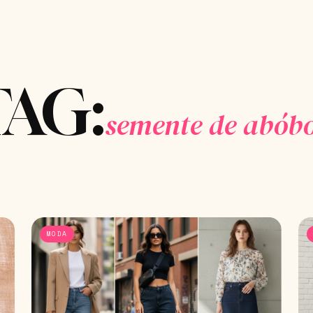
TAG:
semente de abób
MODA