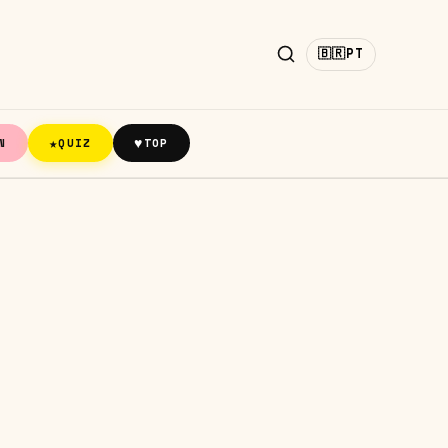
🇧🇷
PT
★
♥
N
QUIZ
TOP