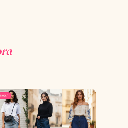
ora
MODA