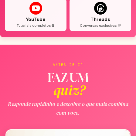
YouTube
Threads
Tutoriais completos 🎬
Conversas exclusivas 💬
ANTES DE IR
FAZ UM
quiz?
Responde rapidinho e descobre o que mais combina
com voce.