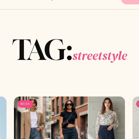
TAG:
streetstyle
MODA