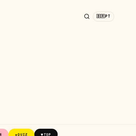
🇧🇷
PT
★
♥
N
QUIZ
TOP