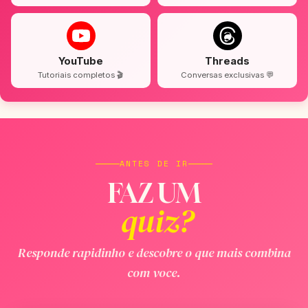
YouTube
Threads
Tutoriais completos 🎬
Conversas exclusivas 💬
ANTES DE IR
FAZ UM
quiz?
Responde rapidinho e descobre o que mais combina
com voce.