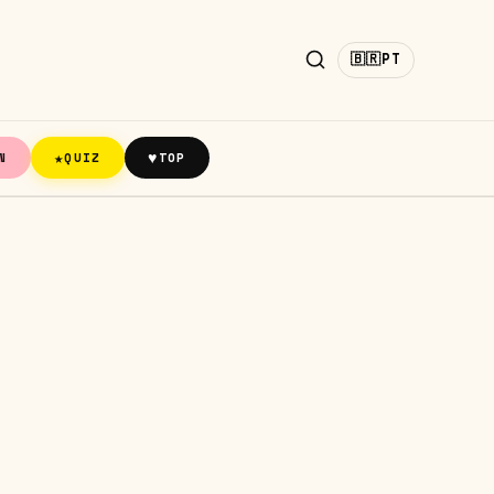
🇧🇷
PT
★
♥
N
QUIZ
TOP