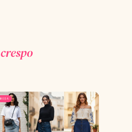
 crespo
MODA