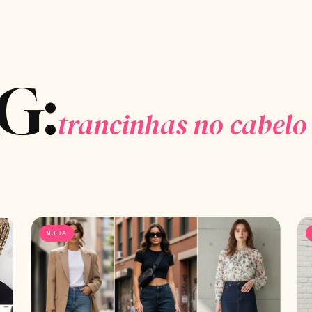
G:
trancinhas no cabelo
MODA