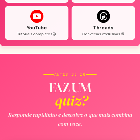
YouTube
Threads
Tutoriais completos 🎬
Conversas exclusivas 💬
ANTES DE IR
FAZ UM
quiz?
Responde rapidinho e descobre o que mais combina
com voce.