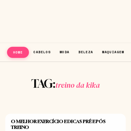
CABELOS
MODA
BELEZA
MAQUIAGEM
HOME
TAG:
treino da kika
O MELHOR EXERCÍCIO E DICAS PRÉ E PÓS
BELEZA
TREINO