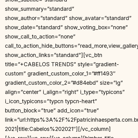
show_summary=”standard”
show_author=”standard” show_avatar=”standard”
show_date=”standard” show_voting_box=”none”
show_call_to_action=”none”
call_to_action_hide_buttons=”read_more,view_gallery
show_action_links=”standard”][vc_btn
title=”+CABELOS TRENDS” style=”gradient-
custom” gradient_custom_color_1=”#ff1493″
gradient_custom_color_2=”#d84ebd” size=”lg”
align=”center” i_align=”right” i_type=”typicons”
i_icon_typicons=”typcn typcn-heart”
button_block=”true” add_icon=”true”
link=”url:https%3A%2F%2Fpatricinhaesperta.com.
2021|title:Cabelos%202021″][/vc_column]