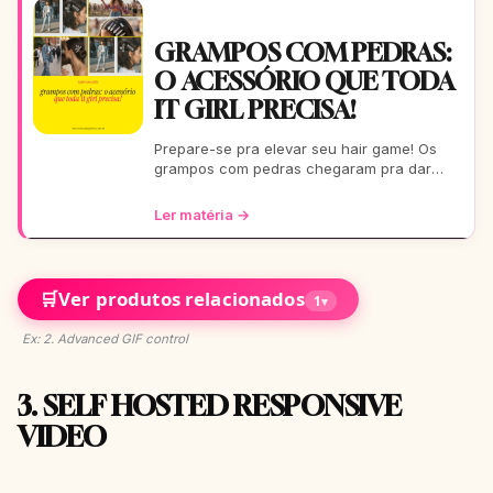
GRAMPOS COM PEDRAS:
O ACESSÓRIO QUE TODA
IT GIRL PRECISA!
Prepare-se pra elevar seu hair game! Os
grampos com pedras chegaram pra dar
aquele glow extra nos seus fios. De um rolê
casual a uma festa b
Ler matéria →
🛒
Ver produtos relacionados
1
▾
Ex: 2. Advanced GIF control
3. SELF HOSTED RESPONSIVE
VIDEO