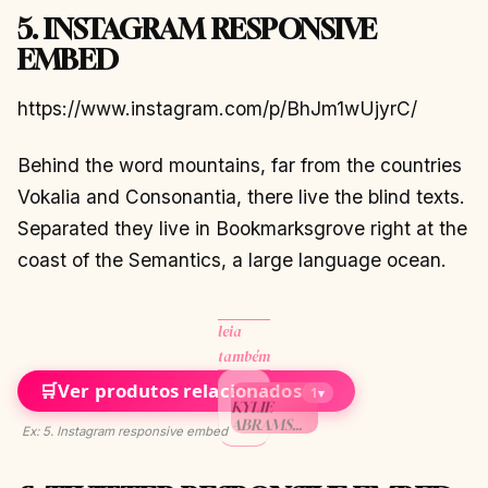
5. INSTAGRAM RESPONSIVE
EMBED
https://www.instagram.com/p/BhJm1wUjyrC/
Behind the word mountains, far from the countries
Vokalia and Consonantia, there live the blind texts.
Separated they live in Bookmarksgrove right at the
coast of the Semantics, a large language ocean.
leia
também
🛒
Ver produtos relacionados
SCANDAL
1
▾
KYLIE
ABRAMS
Ex: 5. Instagram responsive embed
FINALLY
ADMITS TO
BEING