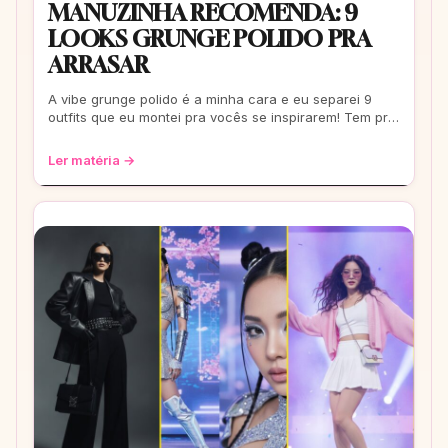
MANUZINHA RECOMENDA: 9
LOOKS GRUNGE POLIDO PRA
ARRASAR
A vibe grunge polido é a minha cara e eu separei 9
outfits que eu montei pra vocês se inspirarem! Tem pra
escola, rolê e até pra um date. Co
Ler matéria →