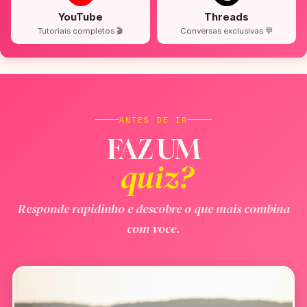
YouTube
Threads
Tutoriais completos 🎬
Conversas exclusivas 💬
ANTES DE IR
FAZ UM
quiz?
Responde rapidinho e descobre o que mais combina
com voce.