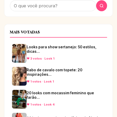
MAIS VOTADAS
Looks para show sertanejo: 50 estilos,
dicas…
♥ 3 votos · Look 1
Rabo de cavalo com topete: 20
inspirações…
♥ 1 votos · Look 1
20 looks com mocassim feminino que
farão…
♥ 1 votos · Look 4