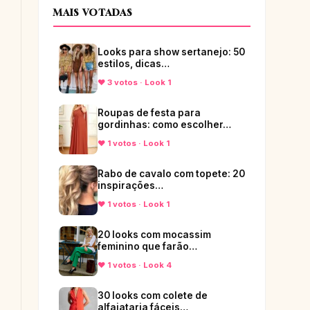
MAIS VOTADAS
Looks para show sertanejo: 50
estilos, dicas…
♥ 3 votos · Look 1
Roupas de festa para
gordinhas: como escolher…
♥ 1 votos · Look 1
Rabo de cavalo com topete: 20
inspirações…
♥ 1 votos · Look 1
20 looks com mocassim
feminino que farão…
♥ 1 votos · Look 4
30 looks com colete de
alfaiataria fáceis…