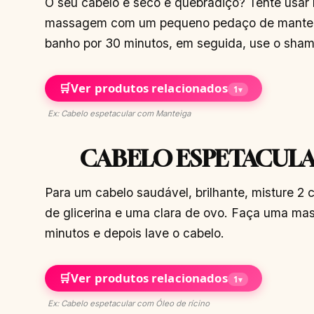
O seu cabelo é seco e quebradiço? Tente usar
massagem com um pequeno pedaço de manteig
banho por 30 minutos, em seguida, use o sh
🛒
Ver produtos relacionados
1
▾
Ex: Cabelo espetacular com Manteiga
CABELO ESPETACULA
Para um cabelo saudável, brilhante, misture 2 
de glicerina e uma clara de ovo. Faça uma m
minutos e depois lave o cabelo.
🛒
Ver produtos relacionados
1
▾
Ex: Cabelo espetacular com Óleo de rícino