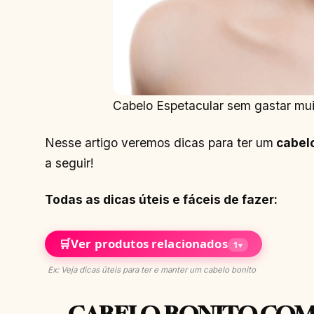
Cabelo Espetacular sem gastar mui
Nesse artigo veremos dicas para ter um
cabelo
a seguir!
Todas as dicas úteis e fáceis de fazer:
🛒
Ver produtos relacionados
1
▾
Ex: Veja dicas úteis para ter e manter um cabelo bonito