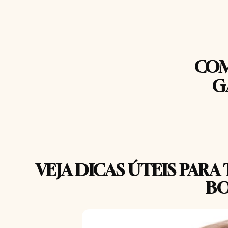
COM
G
VEJA DICAS ÚTEIS PAR
B