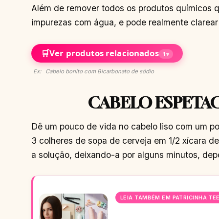
Além de remover todos os produtos químicos qu
impurezas com água, e pode realmente clarear
🛒
Ver produtos relacionados
1
▾
Ex: Cabelo bonito com Bicarbonato de sódio
CABELO ESPETA
Dê um pouco de vida no cabelo liso com um pou
3 colheres de sopa de cerveja em 1/2 xícara d
a solução, deixando-a por alguns minutos, depo
LEIA TAMBÉM EM PATRICINHA TE