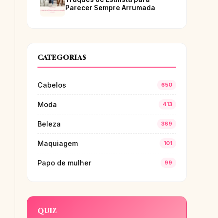
Parecer Sempre Arrumada
CATEGORIAS
Cabelos
650
Moda
413
Beleza
369
Maquiagem
101
Papo de mulher
99
QUIZ