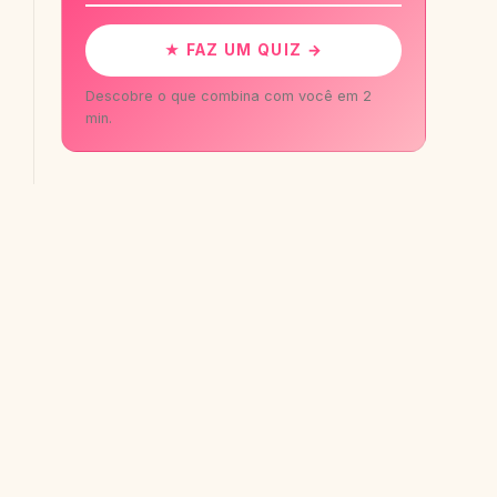
★ FAZ UM QUIZ →
Descobre o que combina com você em 2
min.