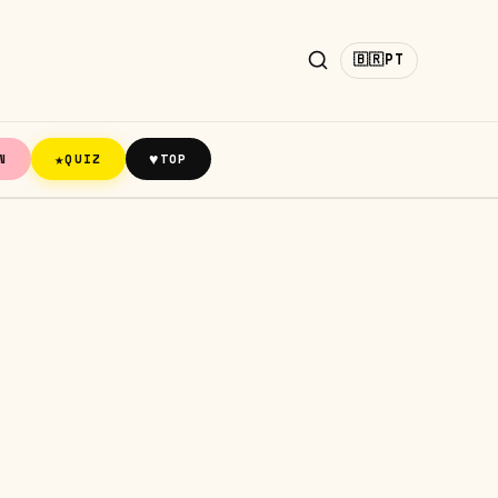
🇧🇷
PT
★
♥
N
QUIZ
TOP