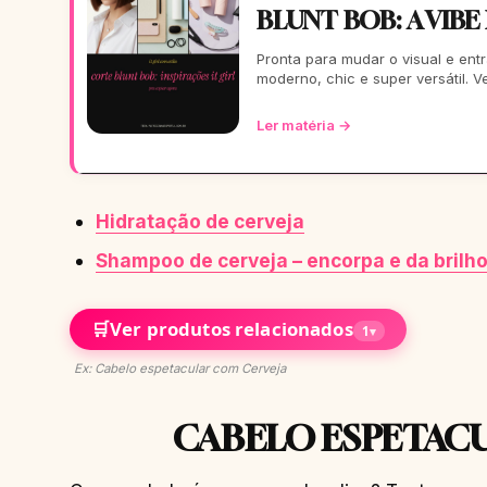
BLUNT BOB: A VIBE
Pronta para mudar o visual e entr
moderno, chic e super versátil. 
Ler matéria →
Hidratação de cerveja
Shampoo de cerveja – encorpa e da brilh
🛒
Ver produtos relacionados
1
▾
Ex: Cabelo espetacular com Cerveja
CABELO ESPETAC