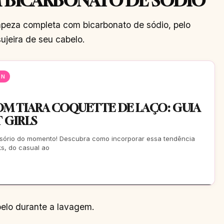
 BICARBONATO DE SÓDIO
mpeza completa com bicarbonato de sódio, pelo
ujeira de seu cabelo.
EN
M TIARA COQUETTE DE LAÇO: GUIA
 GIRLS
essório do momento! Descubra como incorporar essa tendência
ks, do casual ao
belo durante a lavagem.