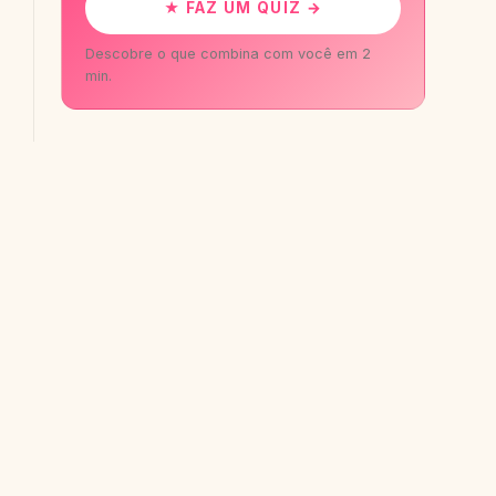
★ FAZ UM QUIZ →
Descobre o que combina com você em 2
min.