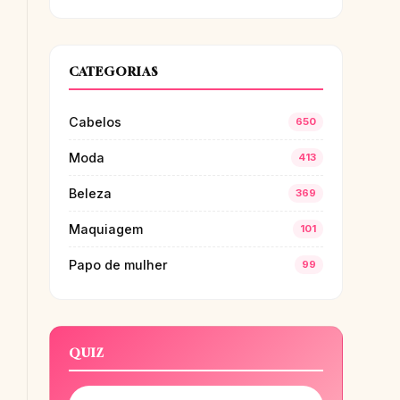
CATEGORIAS
Cabelos
650
Moda
413
Beleza
369
Maquiagem
101
Papo de mulher
99
QUIZ