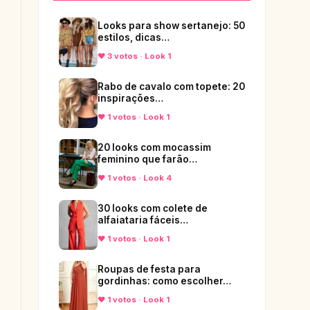
Looks para show sertanejo: 50
estilos, dicas…
♥ 3 votos · Look 1
Rabo de cavalo com topete: 20
inspirações…
♥ 1 votos · Look 1
20 looks com mocassim
feminino que farão…
♥ 1 votos · Look 4
30 looks com colete de
alfaiataria fáceis…
♥ 1 votos · Look 1
Roupas de festa para
gordinhas: como escolher…
♥ 1 votos · Look 1