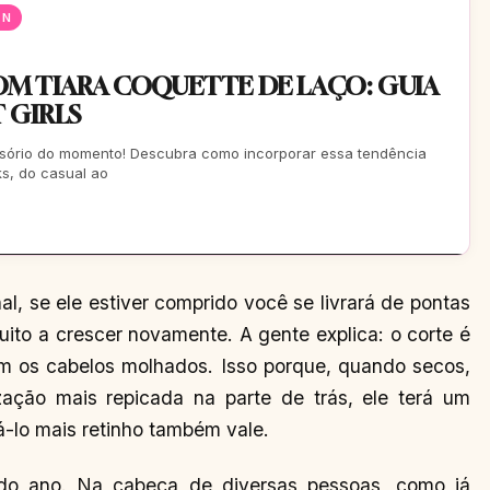
EN
M TIARA COQUETTE DE LAÇO: GUIA
 GIRLS
essório do momento! Descubra como incorporar essa tendência
ks, do casual ao
al, se ele estiver comprido você se livrará de pontas
ito a crescer novamente. A gente explica: o corte é
m os cabelos molhados. Isso porque, quando secos,
zação mais repicada na parte de trás, ele terá um
-lo mais retinho também vale.
 do ano. Na cabeça de diversas pessoas, como já