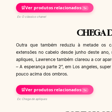
🛒
Ver produtos relacionados
1
▾
Ex: O clássico chanel
CHEGA D
Outra que também reduziu à metade os cab
extensões no cabelo desde junho deste ano, r
apliques, Lawrence também clareou a cor ap
– A esperança parte 2”, em Los angeles, super
pouco acima dos ombros.
🛒
Ver produtos relacionados
1
▾
Ex: Chega de apliques