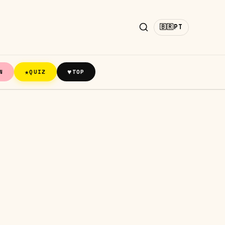
🇧🇷
PT
★
♥
N
QUIZ
TOP