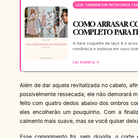
LEIA TAMBÉM EM PATRICINHA TE
COMO ARRASAR CO
COMPLETO PARA IT
A tiara coquette de laço é o ac
romântica e estilosa em seus loo
Ler matéria →
Além de dar aquela revitalizada no cabelo, afin
possivelmente ressecada; ele não demorará mu
feito com quatro dedos abaixo dos ombros co
eles encolherão um pouquinho. Com a finali
caimento mais suave, mas se você quiser deixá
Esse comprimento foi, sem dúvida, o corte