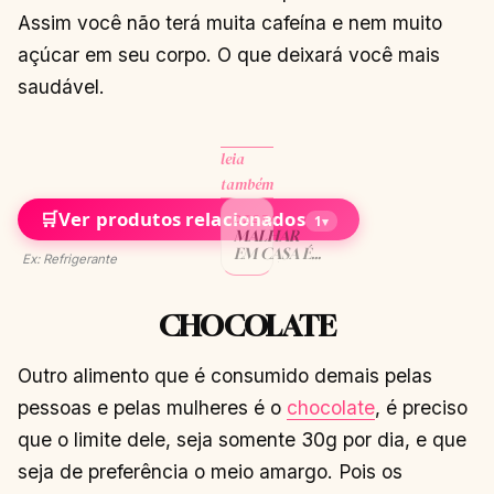
Assim você não terá muita cafeína e nem muito
açúcar em seu corpo. O que deixará você mais
saudável.
leia
também
🛒
Ver produtos relacionados
DIETA
1
▾
MALHAR
EM CASA É
Ex: Refrigerante
POSSÍVEL!
VEJA
COMO!
CHOCOLATE
CONTINUAR
→
LENDO
Outro alimento que é consumido demais pelas
pessoas e pelas mulheres é o
chocolate
, é preciso
que o limite dele, seja somente 30g por dia, e que
seja de preferência o meio amargo. Pois os