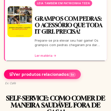
LEIA TAMBÉM EM PATRICINHA TEEN
GRAMPOS COM PEDRAS:
O ACESSÓRIO QUE TODA
IT GIRL PRECISA!
Prepare-se pra elevar seu hair game! Os
grampos com pedras chegaram pra dar
aquele glow extra nos seus fios. De um rolê
casual a uma festa b
Ler matéria →
🛒
Ver produtos relacionados
1
▾
Ex: Café
SELF-SERVICE: COMO COMER DE
MANEIRA SAUDÁVEL FORA DE