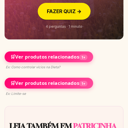
FAZER QUIZ →
4 perguntas · 1 minuto
🛒
Ver produtos relacionados
1
▾
Ex: Como controlar vícios na Dieta?
🛒
Ver produtos relacionados
1
▾
Ex: Limite-se
LEIA TAMBÉM EM
PATRICINHA