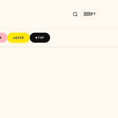
🇧🇷
PT
★
♥
N
QUIZ
TOP