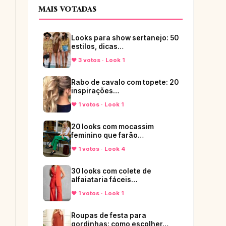
MAIS VOTADAS
Looks para show sertanejo: 50
estilos, dicas…
♥ 3 votos · Look 1
Rabo de cavalo com topete: 20
inspirações…
♥ 1 votos · Look 1
20 looks com mocassim
feminino que farão…
♥ 1 votos · Look 4
30 looks com colete de
alfaiataria fáceis…
♥ 1 votos · Look 1
Roupas de festa para
gordinhas: como escolher…