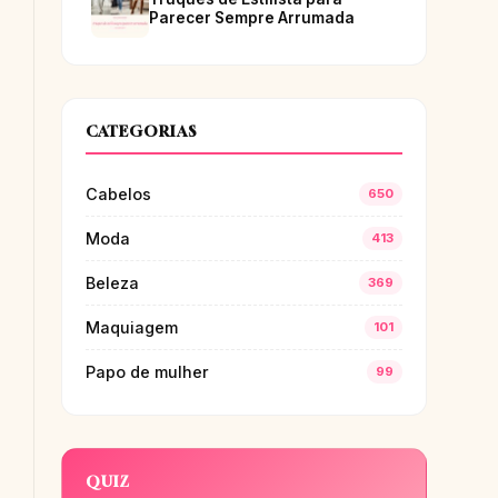
Parecer Sempre Arrumada
CATEGORIAS
Cabelos
650
Moda
413
Beleza
369
Maquiagem
101
Papo de mulher
99
QUIZ