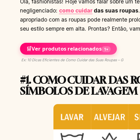
Olá, fashionistas! Hoje vamos falar sobre um 
negligenciado:
como cuidar
das suas roupas
apropriado com as roupas pode realmente prolon
seu estilo sempre em alta. Prontas? Então, vam
🛒
Ver produtos relacionados
1
▾
Ex: 10 Dicas Eficientes de Como Cuidar das Suas Roupas – G
#1. COMO CUIDAR DAS 
SÍMBOLOS DE LAVAGEM