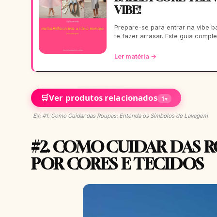
VIBE!
Prepare-se para entrar na vibe ba
te fazer arrasar. Este guia compl
Ler matéria →
🛒
Ver produtos relacionados
1
▾
Ex: #1. Como Cuidar das Roupas: Entenda os Símbolos de Lavagem
#2. COMO CUIDAR DAS R
POR CORES E TECIDOS