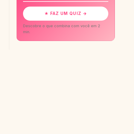
★ FAZ UM QUIZ →
Descobre o que combina com você em 2
min.