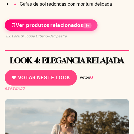
Gafas de sol redondas con montura delicada
🛒
Ver produtos relacionados
1
▾
Ex: Look 3: Toque Urbano-Campestre
LOOK 4: ELEGANCIA RELAJADA
♥ VOTAR NESTE LOOK
0
votos
REFINADO