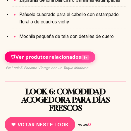
Zapatillas de lona blancas o bailarinas estampadas
Pañuelo cuadrado para el cabello con estampado
floral o de cuadros vichy
Mochila pequeña de tela con detalles de cuero
🛒
Ver produtos relacionados
1
▾
Ex: Look 5: Encanto Vintage con un Toque Moderno
LOOK 6: COMODIDAD
ACOGEDORA PARA DÍAS
FRESCOS
♥ VOTAR NESTE LOOK
0
votos