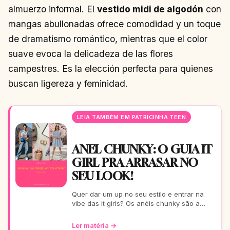
almuerzo informal. El
vestido midi de algodón
con
mangas abullonadas ofrece comodidad y un toque
de dramatismo romántico, mientras que el color
suave evoca la delicadeza de las flores
campestres. Es la elección perfecta para quienes
buscan ligereza y feminidad.
LEIA TAMBÉM EM PATRICINHA TEEN
ANEL CHUNKY: O GUIA IT
GIRL PRA ARRASAR NO
SEU LOOK!
Quer dar um up no seu estilo e entrar na
vibe das it girls? Os anéis chunky são a
tendência que você precisa! Vem conferir
as melhores ideia
Ler matéria →