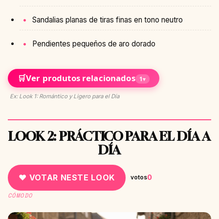
Sandalias planas de tiras finas en tono neutro
Pendientes pequeños de aro dorado
🛒
Ver produtos relacionados
1
▾
Ex: Look 1: Romántico y Ligero para el Día
LOOK 2: PRÁCTICO PARA EL DÍA A
DÍA
♥ VOTAR NESTE LOOK
0
votos
CÓMODO