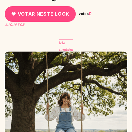
♥ VOTAR NESTE LOOK
0
votos
JUGUETÓN
leia
também
MODA
MODA
BIQUÍNI
2017
CONTINUAR
→
LENDO