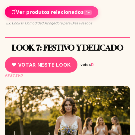
🛒
Ver produtos relacionados
1
▾
Ex: Look 6: Comodidad Acogedora para Días Frescos
LOOK 7: FESTIVO Y DELICADO
♥ VOTAR NESTE LOOK
0
votos
FESTIVO