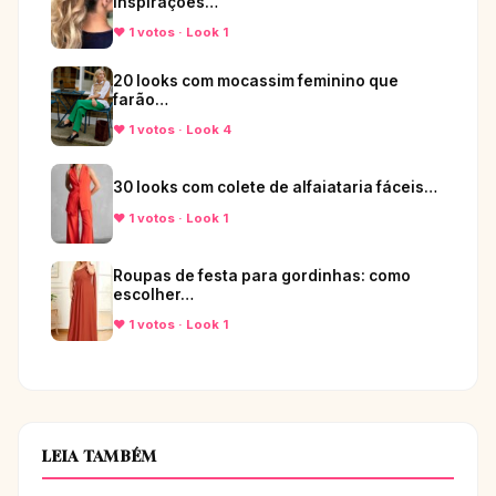
inspirações…
♥ 1 votos · Look 1
20 looks com mocassim feminino que
farão…
♥ 1 votos · Look 4
30 looks com colete de alfaiataria fáceis…
♥ 1 votos · Look 1
Roupas de festa para gordinhas: como
escolher…
♥ 1 votos · Look 1
LEIA TAMBÉM