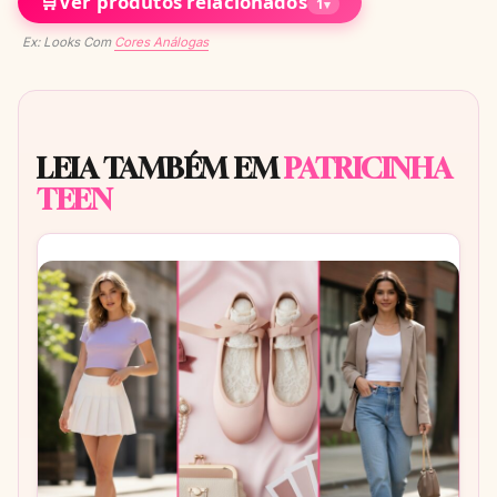
🛒
Ver produtos relacionados
1
▾
Ex: Looks Com
Cores Análogas
LEIA TAMBÉM EM
PATRICINHA
TEEN