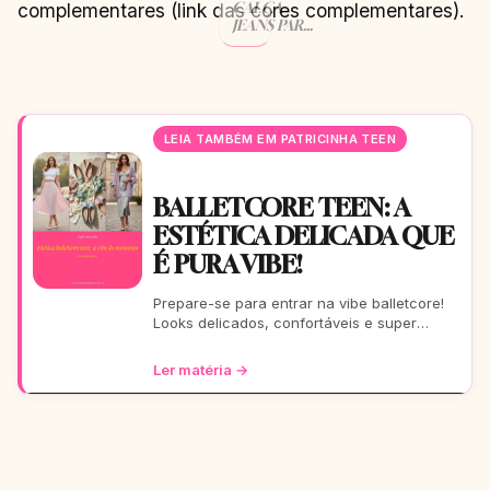
CALÇA
complementares (link das cores complementares).
JEANS PARA
MULHERES
ALTAS: 15
MODELOS
E DICAS
EXCLUSIVAS
PARA
LEIA TAMBÉM EM PATRICINHA TEEN
ARRASAR
NO VISUAL
CONTINUAR
→
LENDO
BALLETCORE TEEN: A
ESTÉTICA DELICADA QUE
É PURA VIBE!
Prepare-se para entrar na vibe balletcore!
Looks delicados, confortáveis e super
estilosos que vão te fazer arrasar. Este guia
completo é pa
Ler matéria →