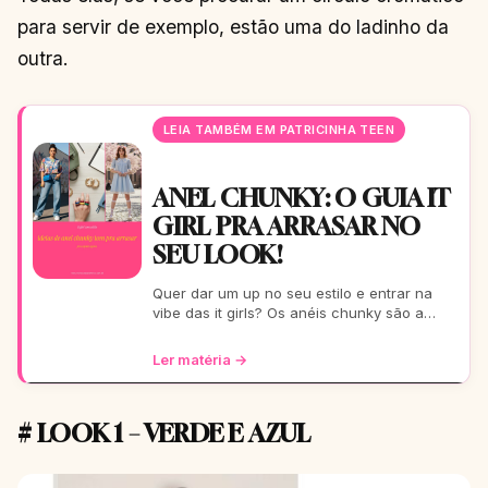
para servir de exemplo, estão uma do ladinho da
outra.
LEIA TAMBÉM EM PATRICINHA TEEN
ANEL CHUNKY: O GUIA IT
GIRL PRA ARRASAR NO
SEU LOOK!
Quer dar um up no seu estilo e entrar na
vibe das it girls? Os anéis chunky são a
tendência que você precisa! Vem conferir
as melhores ideia
Ler matéria →
# LOOK 1 – VERDE E AZUL