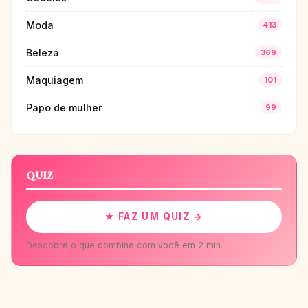
Moda
413
Beleza
369
Maquiagem
101
Papo de mulher
99
QUIZ
★ FAZ UM QUIZ →
Descobre o que combina com você em 2 min.