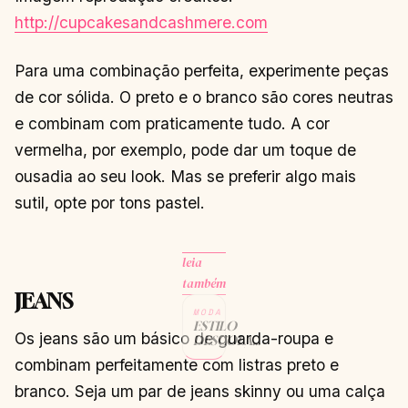
http://cupcakesandcashmere.com
Para uma combinação perfeita, experimente peças
de cor sólida. O preto e o branco são cores neutras
e combinam com praticamente tudo. A cor
vermelha, por exemplo, pode dar um toque de
ousadia ao seu look. Mas se preferir algo mais
sutil, opte por tons pastel.
leia
também
JEANS
MODA
ESTILO
Os jeans são um básico de guarda-roupa e
DESCOLADO:
O QUE É,
combinam perfeitamente com listras preto e
COMO
MONTAR
branco. Seja um par de jeans skinny ou uma calça
LOOKS