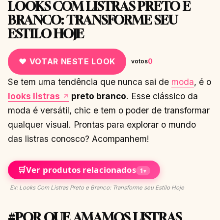
LOOKS COM LISTRAS PRETO E
BRANCO: TRANSFORME SEU
ESTILO HOJE
♥ VOTAR NESTE LOOK
0
votos
Se tem uma tendência que nunca sai de
moda
, é o
looks listras
preto branco
. Esse clássico da
moda é versátil, chic e tem o poder de transformar
qualquer visual. Prontas para explorar o mundo
das listras conosco? Acompanhem!
🛒
Ver produtos relacionados
1
▾
Ex: Looks Com Listras Preto e Branco: Transforme seu Estilo Hoje
#POR QUE AMAMOS LISTRAS