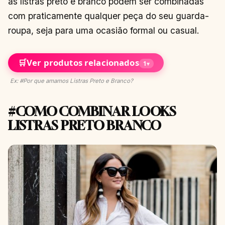
as listras preto e branco podem ser combinadas
com praticamente qualquer peça do seu guarda-
roupa, seja para uma ocasião formal ou casual.
🛒
Ver produtos relacionados
1
▾
Ex: #Por que amamos Listras Preto e Branco?
#COMO COMBINAR LOOKS
LISTRAS PRETO BRANCO