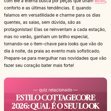
com ele a eterna busca por peças que unam
estilo
,
conforto e as últimas tendências. E quando
falamos em versatilidade e charme para os dias
quentes, as saias, sem dúvida, são as
protagonistas! Elas se reinventam a cada estação,
mas no verão, ganham um brilho especial,
tornando-se o item-chave para looks que vão do
dia à noite, da praia ao evento mais sofisticado.
Prepare-se para mergulhar nas novidades que vão
fazer seu coração bater mais forte!
— quiz relacionado —
ESTILO COTTAGECORE
2026: QUAL É O SEU LOOK