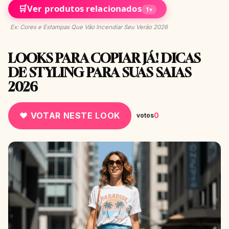
🛒
Ver produtos relacionados
1
▾
Ex: Cores e Estampas Que Vão Incendiar Seu Verão 2026
LOOKS PARA COPIAR JÁ! DICAS
DE STYLING PARA SUAS SAIAS
2026
♥ VOTAR NESTE LOOK
0
votos