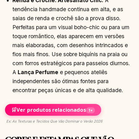
Renda e Crochê: Artesanato Chic:
A
tendência handmade continua em alta, e as
saias de renda e crochê são a prova disso.
Perfeitas para um visual boho-chic ou para um
toque romântico, elas aparecem em versões
mais elaboradas, com desenhos intrincados e
fios mais finos. Use sobre biquínis na praia ou
com forros estratégicos para passeios diurnos.
A
Lança Perfume
e pequenos ateliês
independentes são ótimas fontes para
encontrar peças únicas e de alta qualidade.
🛒
Ver produtos relacionados
1
▾
Ex: As Texturas e Tecidos Que Vão Dominar o Verão 2026