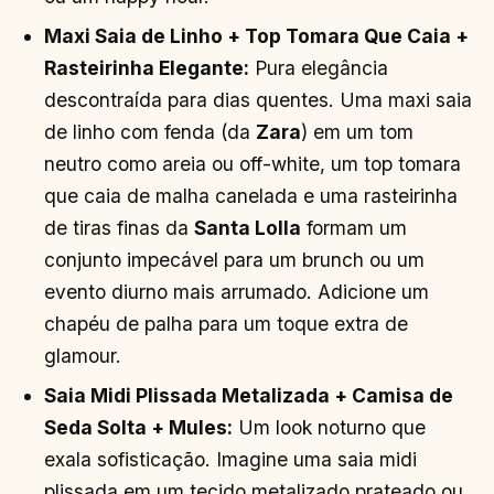
Maxi Saia de Linho + Top Tomara Que Caia +
Rasteirinha Elegante:
Pura elegância
descontraída para dias quentes. Uma maxi saia
de linho com fenda (da
Zara
) em um tom
neutro como areia ou off-white, um top tomara
que caia de malha canelada e uma rasteirinha
de tiras finas da
Santa Lolla
formam um
conjunto impecável para um brunch ou um
evento diurno mais arrumado. Adicione um
chapéu de palha para um toque extra de
glamour.
Saia Midi Plissada Metalizada + Camisa de
Seda Solta + Mules:
Um look noturno que
exala sofisticação. Imagine uma saia midi
plissada em um tecido metalizado prateado ou