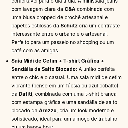
confortável para o dia a dia. A minissaia jeans
com lavagem clara da
C&A
combinada com
uma blusa cropped de crochê artesanal e
papetes estilosas da
Schutz
cria um contraste
interessante entre o urbano e o artesanal.
Perfeito para um passeio no shopping ou um
café com as amigas.
Saia Midi de Cetim + T-shirt Gráfica +
Sandália de Salto Blocado:
A união perfeita
entre o chic e o casual. Uma saia midi de cetim
vibrante (pense em um fúcsia ou azul cobalto)
da
Dafiti
, combinada com uma t-shirt branca
com estampa gráfica e uma sandália de salto
blocado da
Arezzo
, cria um look moderno e
sofisticado, ideal para um almoço de trabalho
ou um happy hour.