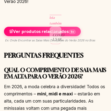
Verão 2026!
leia
também
🛒
Ver produtos relacionados
MODA
1
▾
COMO
USAR
Ex: Onde Encontrar as Saias Mais Desejadas do Verão 2026 no Bras
SAPATOS
OXFORD –
20
PERGUNTAS FREQUENTES
MANEIRAS
DE USAR
ESSES
SAPATOS
QUAL O COMPRIMENTO DE SAIA MAIS
ESTILOSOS
EM ALTA PARA O VERÃO 2026?
CONTINUAR
→
LENDO
Em 2026, a moda celebra a diversidade! Todos os
comprimentos –
mini, midi e maxi
– estarão em
alta, cada um com suas particularidades. As
minissaias voltam com uma pegada mais