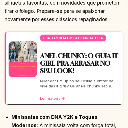
silhuetas favoritas, com novidades que prometem
tirar o fôlego. Prepare-se para se apaixonar
novamente por esses clássicos repaginados:
LEIA TAMBÉM EM PATRICINHA TEEN
ANEL CHUNKY: O GUIA IT
GIRL PRA ARRASAR NO
SEU LOOK!
Quer dar um up no seu estilo e entrar na
vibe das it girls? Os anéis chunky são a
tendência que você precisa! Vem conferir
as melhores ideia
Ler matéria →
Minissaias com DNA Y2K e Toques
Modernos:
A minissaia volta com força total,