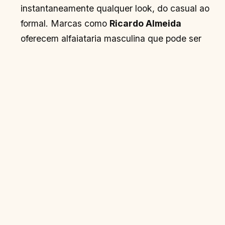
instantaneamente qualquer look, do casual ao
formal. Marcas como
Ricardo Almeida
oferecem alfaiataria masculina que pode ser
adaptada, e a
Cris Barros
frequentemente
apresenta blazers femininos com cortes
impecáveis.
Calças de Alfaiataria:
Calças bem cortadas
em tecidos como linho de alta qualidade ou lã
são indispensáveis. Escolha modelos com
caimento perfeito, seja reto, wide-leg ou
cenoura, que alongam a silhueta.
Camisas de Seda ou Algodão Pima:
Blusas de
seda pura em cores neutras e camisas de
algodão pima (conhecido por sua maciez e