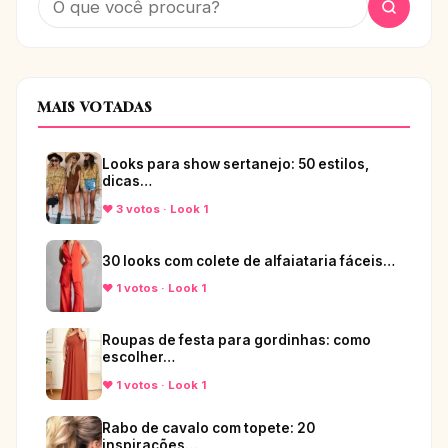
MAIS VOTADAS
Looks para show sertanejo: 50 estilos,
dicas…
♥ 3 votos · Look 1
30 looks com colete de alfaiataria fáceis…
♥ 1 votos · Look 1
Roupas de festa para gordinhas: como
escolher…
♥ 1 votos · Look 1
Rabo de cavalo com topete: 20
inspirações…