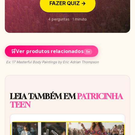
FAZER QUIZ →
4 perguntas · 1 minuto
🛒
Ver produtos relacionados
1
▾
Ex: 17 Masterful Body Paintings by Eric Adrian Thompson
LEIA TAMBÉM EM
PATRICINHA
TEEN