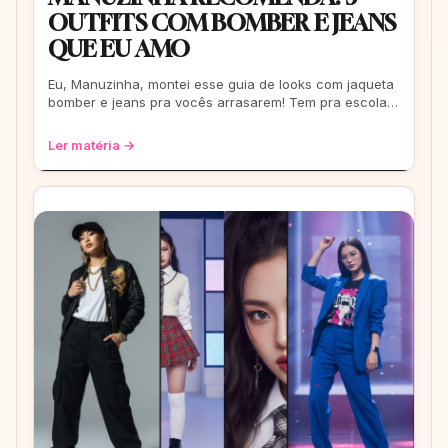
OUTFITS COM BOMBER E JEANS
QUE EU AMO
Eu, Manuzinha, montei esse guia de looks com jaqueta
bomber e jeans pra vocês arrasarem! Tem pra escola,
rolê, balada… Tudo testado e aprova
Ler matéria →