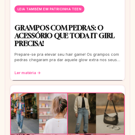
LEIA TAMBÉM EM PATRICINHA TEEN
GRAMPOS COM PEDRAS: O
ACESSÓRIO QUE TODA IT GIRL
PRECISA!
Prepare-se pra elevar seu hair game! Os grampos com
pedras chegaram pra dar aquele glow extra nos seus
fios. De um rolê casual a uma festa b
Ler matéria →