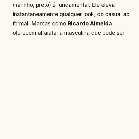
marinho, preto) é fundamental. Ele eleva
instantaneamente qualquer look, do casual ao
formal. Marcas como
Ricardo Almeida
oferecem alfaiataria masculina que pode ser
adaptada, e a
Cris Barros
frequentemente
apresenta blazers femininos com cortes
impecáveis.
Calças de Alfaiataria:
Calças bem cortadas
em tecidos como linho de alta qualidade ou lã
são indispensáveis. Escolha modelos com
caimento perfeito, seja reto, wide-leg ou
cenoura, que alongam a silhueta.
Camisas de Seda ou Algodão Pima:
Blusas de
seda pura em cores neutras e camisas de