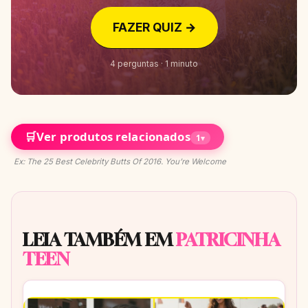
FAZER QUIZ →
4 perguntas · 1 minuto
🛒
Ver produtos relacionados
1
▾
Ex: The 25 Best Celebrity Butts Of 2016. You’re Welcome
LEIA TAMBÉM EM
PATRICINHA
TEEN