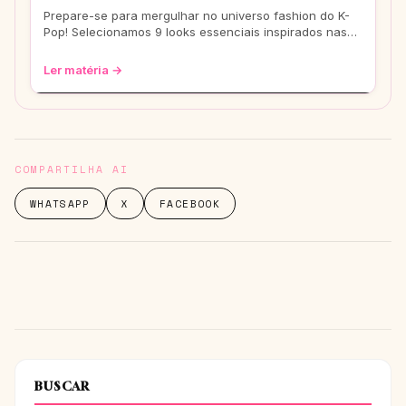
Prepare-se para mergulhar no universo fashion do K-
Pop! Selecionamos 9 looks essenciais inspirados nas
eras mais icônicas para você arrasar
Ler matéria →
COMPARTILHA AI
WHATSAPP
X
FACEBOOK
BUSCAR