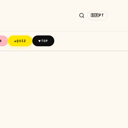
🇧🇷
PT
★
♥
N
QUIZ
TOP