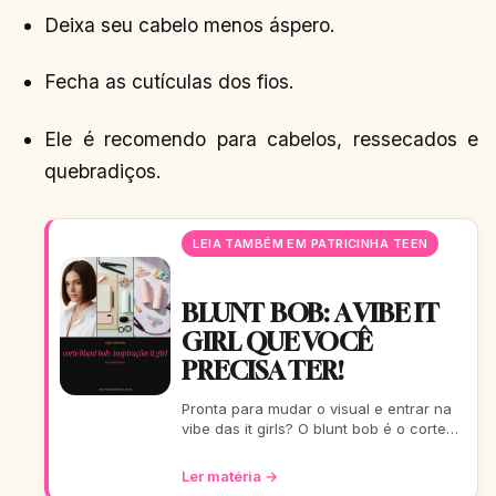
Deixa seu cabelo menos áspero.
Fecha as cutículas dos fios.
Ele é recomendo para cabelos, ressecados e
quebradiços.
LEIA TAMBÉM EM PATRICINHA TEEN
BLUNT BOB: A VIBE IT
GIRL QUE VOCÊ
PRECISA TER!
Pronta para mudar o visual e entrar na
vibe das it girls? O blunt bob é o corte
do momento: moderno, chic e super
versátil. Vem ver como ele
Ler matéria →