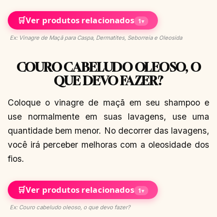
🛒
Ver produtos relacionados
1
▾
Ex: Vinagre de Maçã para Caspa, Dermatites, Seborreia e Oleosida
COURO CABELUDO OLEOSO, O
QUE DEVO FAZER?
Coloque o vinagre de maçã em seu shampoo e
use normalmente em suas lavagens, use uma
quantidade bem menor. No decorrer das lavagens,
você irá perceber melhoras com a oleosidade dos
fios.
🛒
Ver produtos relacionados
1
▾
Ex: Couro cabeludo oleoso, o que devo fazer?