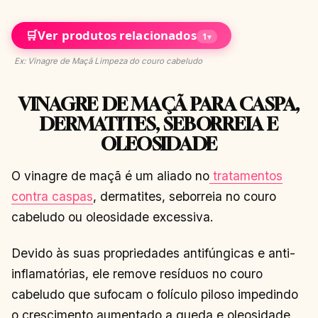
🛒
Ver produtos relacionados
1
▾
Ex: Vinagre de Maçã Limpeza do couro cabeludo
VINAGRE DE MAÇÃ PARA CASPA,
DERMATITES, SEBORREIA E
OLEOSIDADE
O vinagre de maçã é um aliado no
tratamentos
contra caspas
, dermatites, seborreia no couro
cabeludo ou oleosidade excessiva.
Devido às suas propriedades antifúngicas e anti-
inflamatórias, ele remove resíduos no couro
cabeludo que sufocam o folículo piloso impedindo
o crescimento aumentado a queda e oleosidade.