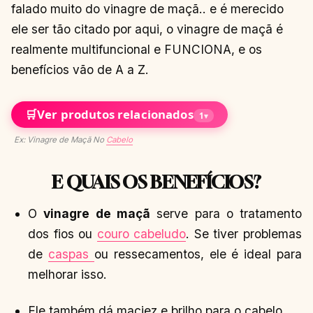
falado muito do vinagre de maçã.. e é merecido
ele ser tão citado por aqui, o vinagre de maçã é
realmente multifuncional e FUNCIONA, e os
benefícios vão de A a Z.
🛒
Ver produtos relacionados
1
▾
Ex: Vinagre de Maçã No
Cabelo
E QUAIS OS BENEFÍCIOS?
O
vinagre de maçã
serve para o tratamento
dos fios ou
couro cabeludo
. Se tiver problemas
de
caspas
ou ressecamentos, ele é ideal para
melhorar isso.
Ele também dá maciez e brilho para o cabelo.