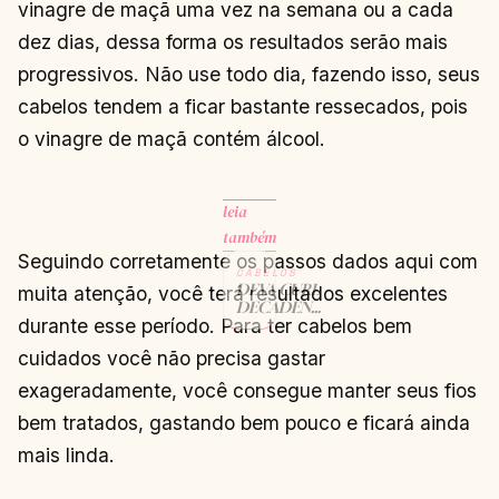
vinagre de maçã uma vez na semana ou a cada
dez dias, dessa forma os resultados serão mais
progressivos. Não use todo dia, fazendo isso, seus
cabelos tendem a ficar bastante ressecados, pois
o vinagre de maçã contém álcool.
leia
também
Seguindo corretamente os passos dados aqui com
CABELOS
DEVA CURL
muita atenção, você terá resultados excelentes
DECADENCE
durante esse período. Para ter cabelos bem
PRODUTOS
CONTINUAR
→
cuidados você não precisa gastar
LENDO
exageradamente, você consegue manter seus fios
bem tratados, gastando bem pouco e ficará ainda
mais linda.