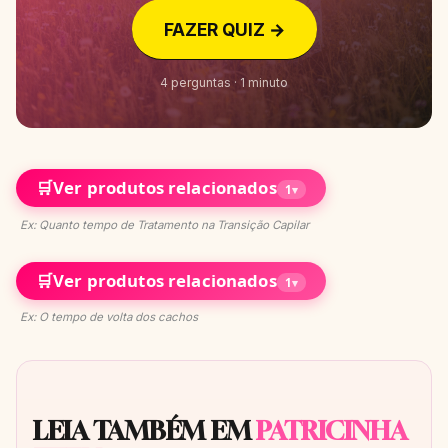
FAZER QUIZ →
4 perguntas · 1 minuto
🛒
Ver produtos relacionados
1
▾
Ex: Quanto tempo de Tratamento na Transição Capilar
🛒
Ver produtos relacionados
1
▾
Ex: O tempo de volta dos cachos
LEIA TAMBÉM EM
PATRICINHA