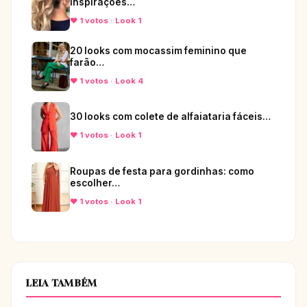
inspirações…
♥ 1 votos · Look 1
20 looks com mocassim feminino que
farão…
♥ 1 votos · Look 4
30 looks com colete de alfaiataria fáceis…
♥ 1 votos · Look 1
Roupas de festa para gordinhas: como
escolher…
♥ 1 votos · Look 1
LEIA TAMBÉM