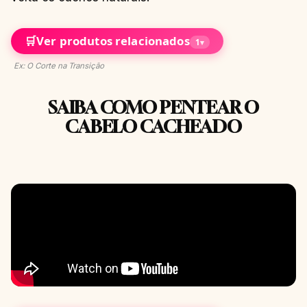
🛒
Ver produtos relacionados
1
▾
Ex: O Corte na Transição
SAIBA COMO PENTEAR O
CABELO CACHEADO