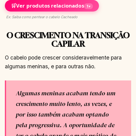
🛒
Ver produtos relacionados
1
▾
Ex: Saiba como pentear o cabelo Cacheado
O CRESCIMENTO NA TRANSIÇÃO
CAPILAR
O cabelo pode crescer consideravelmente para
algumas meninas, e para outras não.
Algumas meninas acabam tendo um
crescimento muito lento, as vezes, e
por isso também acabam optando
pela progressiva. A oportunidade de
ter o cabelo grande e mais prático de