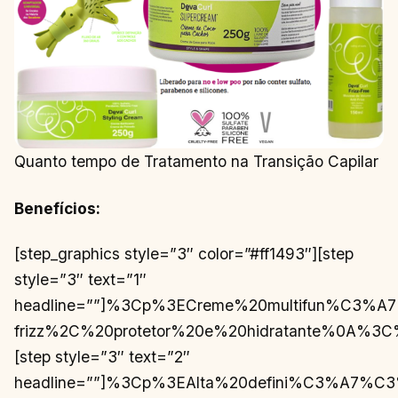
Quanto tempo de Tratamento na Transição Capilar
Benefícios:
[step_graphics style=”3″ color=”#ff1493″][step
style=”3″ text=”1″
headline=””]%3Cp%3ECreme%20multifun%C3%
frizz%2C%20protetor%20e%20hidratante%0A
[step style=”3″ text=”2″
headline=””]%3Cp%3EAlta%20defini%C3%A7