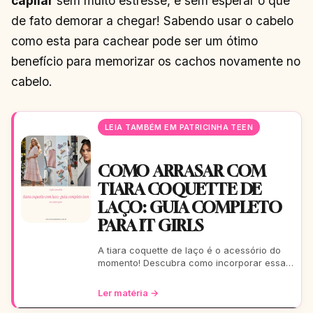
capilar
sem muito estresse, e sem esperar o que
de fato demorar a chegar! Sabendo usar o cabelo
como esta para cachear pode ser um ótimo
benefício para memorizar os cachos novamente no
cabelo.
LEIA TAMBÉM EM PATRICINHA TEEN
COMO ARRASAR COM
TIARA COQUETTE DE
LAÇO: GUIA COMPLETO
PARA IT GIRLS
A tiara coquette de laço é o acessório do
momento! Descubra como incorporar essa
tendência romântica e estilosa em seus
looks, do casual ao
Ler matéria →