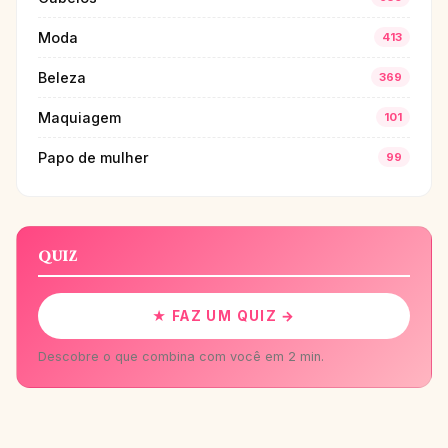
Moda
413
Beleza
369
Maquiagem
101
Papo de mulher
99
QUIZ
★ FAZ UM QUIZ →
Descobre o que combina com você em 2 min.