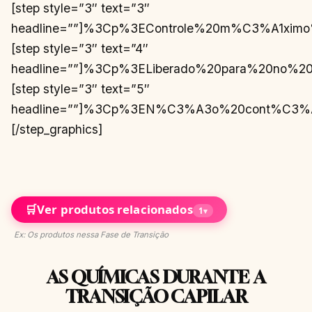
[step style=”3″ text=”3″
headline=””]%3Cp%3EControle%20m%C3%A1x
[step style=”3″ text=”4″
headline=””]%3Cp%3ELiberado%20para%20n
[step style=”3″ text=”5″
headline=””]%3Cp%3EN%C3%A3o%20cont%C3%A9
[/step_graphics]
🛒
Ver produtos relacionados
1
▾
Ex: Os produtos nessa Fase de Transição
AS QUÍMICAS DURANTE A
TRANSIÇÃO CAPILAR