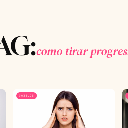
AG:
como tirar progres
CABELOS