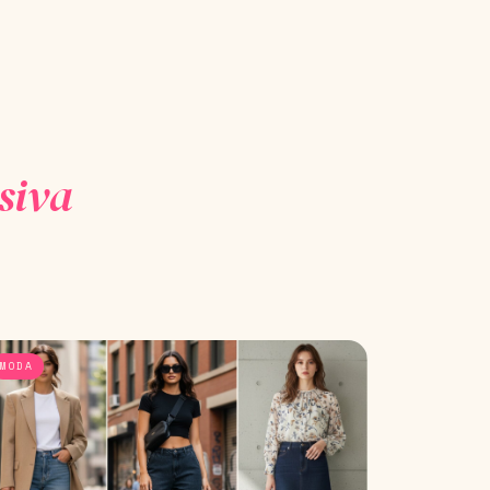
siva
MODA