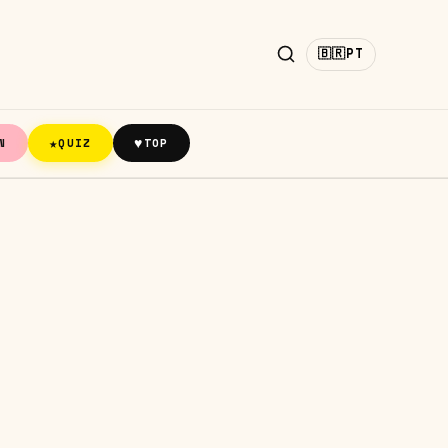
🇧🇷
PT
★
♥
N
QUIZ
TOP