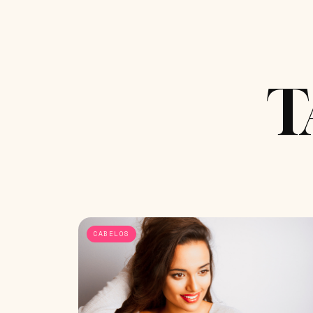
T
CABELOS