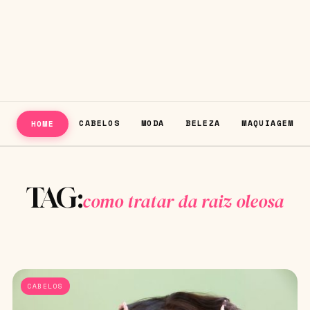
CABELOS
MODA
BELEZA
MAQUIAGEM
HOME
TAG:
como tratar da raiz oleosa
CABELOS