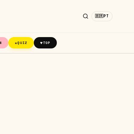
🇧🇷
PT
★
♥
N
QUIZ
TOP