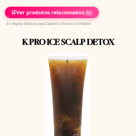
🛒
Ver produtos relacionados
1
▾
Ex: Regras Básicas para Cabelos Oleosos e Irritados
K PRO ICE SCALP DETOX