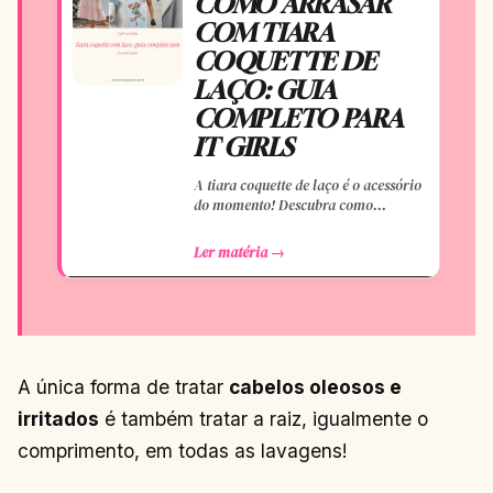
COMO ARRASAR
COM TIARA
COQUETTE DE
LAÇO: GUIA
COMPLETO PARA
IT GIRLS
A tiara coquette de laço é o acessório
do momento! Descubra como
incorporar essa tendência romântica
e estilosa em seus looks, do casual ao
Ler matéria →
A única forma de tratar
cabelos oleosos e
irritados
é também tratar a raiz, igualmente o
comprimento, em todas as lavagens!