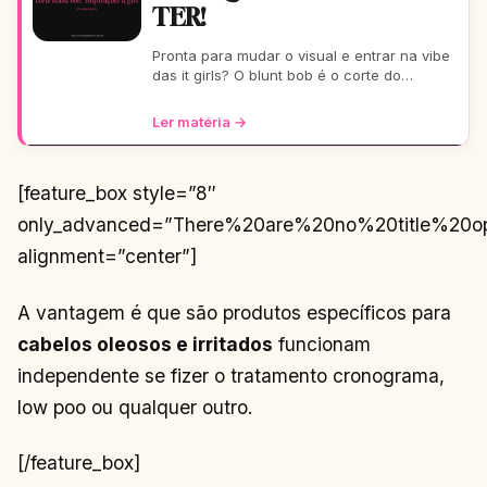
TER!
Pronta para mudar o visual e entrar na vibe
das it girls? O blunt bob é o corte do
momento: moderno, chic e super versátil.
Vem ver como ele
Ler matéria →
[feature_box style=”8″
only_advanced=”There%20are%20no%20title%20o
alignment=”center”]
A vantagem é que são produtos específicos para
cabelos oleosos e irritados
funcionam
independente se fizer o tratamento cronograma,
low poo ou qualquer outro.
[/feature_box]