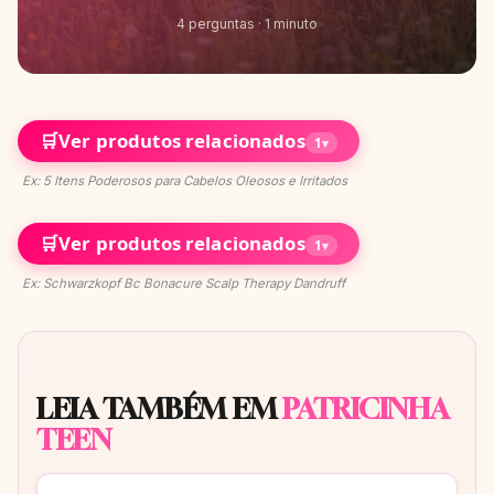
4 perguntas · 1 minuto
🛒
Ver produtos relacionados
1
▾
Ex: 5 Itens Poderosos para Cabelos Oleosos e Irritados
🛒
Ver produtos relacionados
1
▾
Ex: Schwarzkopf Bc Bonacure Scalp Therapy Dandruff
LEIA TAMBÉM EM
PATRICINHA
TEEN