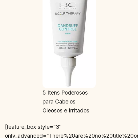
5 Itens Poderosos
para Cabelos
Oleosos e Irritados
[feature_box style=”3″
only_advanced=”There%20are%20no%20title%20o