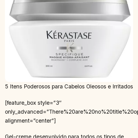
5 Itens Poderosos para Cabelos Oleosos e Irritados
[feature_box style=”3″
only_advanced=”There%20are%20no%20title%20o
alignment=”center”]
Gel-creme desenvolvido para todos os tipos de