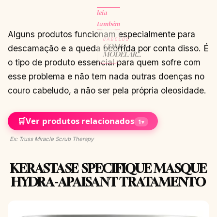
leia
também
Alguns produtos funcionam especialmente para
CABELOS
COMO
descamação e a queda ocorrida por conta disso. É
MODELAR
o tipo de produto essencial para quem sofre com
O CABELO
RÁPIDO –
esse problema e não tem nada outras doenças no
VÍDEO
CONTINUAR
→
couro cabeludo, a não ser pela própria oleosidade.
LENDO
🛒
Ver produtos relacionados
1
▾
Ex: Truss Miracle Scrub Therapy
KERASTASE SPECIFIQUE MASQUE
HYDRA-APAISANT TRATAMENTO