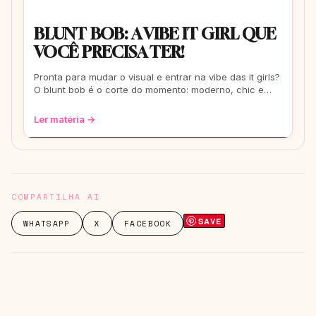
BLUNT BOB: A VIBE IT GIRL QUE
VOCÊ PRECISA TER!
Pronta para mudar o visual e entrar na vibe das it girls?
O blunt bob é o corte do momento: moderno, chic e
super versátil. Vem ver como ele
Ler matéria →
COMPARTILHA AI
SAVE
WHATSAPP
X
FACEBOOK